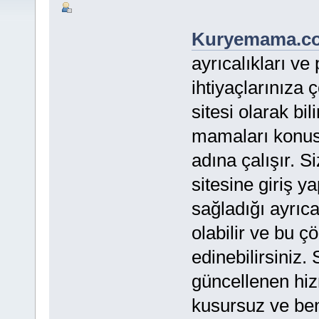
Kuryemama.c
ayrıcalıkları ve
ihtiyaçlarınıza
sitesi olarak b
mamaları konus
adına çalışır. 
sitesine giriş ya
sağladığı ayrıca
olabilir ve bu ç
edinebilirsiniz.
güncellenen hizm
kusursuz ve ben